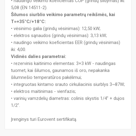
• naudingo veikimo koeficientas COP (grindų šildymas) iki:
5,08 (EN 14511-2).
Šilumos siurblio veikimo parametrų reikšmės, kai
T=+35°C/+18°C:
• vėsinimo galia (grindų vėsinimas): 12,50 kW;
• elektros sąnaudos (grindų vėsinimas): 3,13 kW;
• naudingo veikimo koeficientas EER (grindų vėsinimas)
iki: 4,00.
Vidinės dalies parametrai:
• rezervinis kaitinimo elementas: 3+3 kW - naudingas
tuomet, kai šilumos, gaunamos iš oro, nepakanka
šilumnešio temperatūros pakėlimui;
• integruotas kintamo srauto cirkuliacinis siurblys 3~87W;
• elektros maitinimas - vienfazis;
• varinių vamzdelių diametras: colinis skystis 1/4" + dujos
1/2".
Įrenginys turi Eurovent sertifikatą.