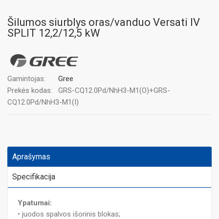
Šilumos siurblys oras/vanduo Versati IV
SPLIT 12,2/12,5 kW
Gamintojas:
Gree
Prekės kodas:
GRS-CQ12.0Pd/NhH3-M1(O)+GRS-
CQ12.0Pd/NhH3-M1(I)
Aprašymas
Specifikacija
Ypatumai:
• juodos spalvos išorinis blokas;