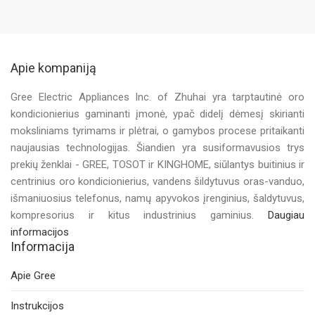
Apie kompaniją
Gree Electric Appliances Inc. of Zhuhai yra tarptautinė oro
kondicionierius gaminanti įmonė, ypač didelį dėmesį skirianti
moksliniams tyrimams ir plėtrai, o gamybos procese pritaikanti
naujausias technologijas. Šiandien yra susiformavusios trys
prekių ženklai - GREE, TOSOT ir KINGHOME, siūlantys buitinius ir
centrinius oro kondicionierius, vandens šildytuvus oras-vanduo,
išmaniuosius telefonus, namų apyvokos įrenginius, šaldytuvus,
kompresorius ir kitus industrinius gaminius.
Daugiau
informacijos
Informacija
Apie Gree
Instrukcijos