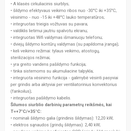
• A klasės cirkuliacinis siurblys;
• šildymo efektyvaus veikimo ribos nuo -30°C iki +35°C,
vėsinimo - nuo -15 iki +48°C lauko temperatūros;
• integruotas trieigis vožtuvas su pavara;
• valdiklis lietimui jautriu spalvotu ekranu;
• integruotas Wifi valdymas išmaniuoju telefonu;
• dviejų šildymo kontūrų valdymas (su papildoma įranga);
• keli veikimo režimai: tylaus veikimo, atostogų,
sterilizacijos režimai;
• yra greito vandens pašildymo funkcija;
• tinka sistemoms su akumuliacine talpykla;
• integruota vėsinimo funkcija - galimybė vėsinti pasyviai
per grindis arba aktyviai per ventiliatorinius konvektorius
(fankoilus);
• integruotas pašildymo kabelis.
Šilumos siurblio darbinių parametrų reikšmės, kai
T=+7°C/+35°C:
• nominali šildymo galia (grindinis šildymas): 12,20 kW;
• elektros sąnaudos (grindų šildymas): 2,40 kW;