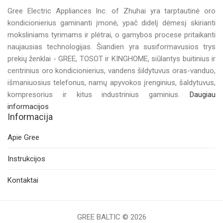
Gree Electric Appliances Inc. of Zhuhai yra tarptautinė oro
kondicionierius gaminanti įmonė, ypač didelį dėmesį skirianti
moksliniams tyrimams ir plėtrai, o gamybos procese pritaikanti
naujausias technologijas. Šiandien yra susiformavusios trys
prekių ženklai - GREE, TOSOT ir KINGHOME, siūlantys buitinius ir
centrinius oro kondicionierius, vandens šildytuvus oras-vanduo,
išmaniuosius telefonus, namų apyvokos įrenginius, šaldytuvus,
kompresorius ir kitus industrinius gaminius.
Daugiau
informacijos
Informacija
Apie Gree
Instrukcijos
Kontaktai
GREE BALTIC © 2026