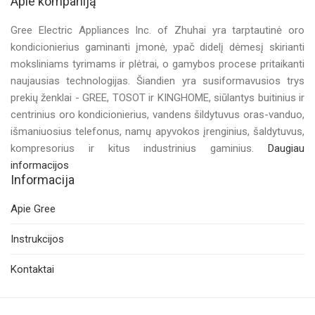
Apie kompaniją
Gree Electric Appliances Inc. of Zhuhai yra tarptautinė oro
kondicionierius gaminanti įmonė, ypač didelį dėmesį skirianti
moksliniams tyrimams ir plėtrai, o gamybos procese pritaikanti
naujausias technologijas. Šiandien yra susiformavusios trys
prekių ženklai - GREE, TOSOT ir KINGHOME, siūlantys buitinius ir
centrinius oro kondicionierius, vandens šildytuvus oras-vanduo,
išmaniuosius telefonus, namų apyvokos įrenginius, šaldytuvus,
kompresorius ir kitus industrinius gaminius.
Daugiau
informacijos
Informacija
Apie Gree
Instrukcijos
Kontaktai